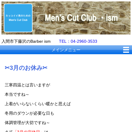
入間市下藤沢のBarber ism
TEL：04-2960-3533
メインメニュー
✂3月のお休み✂
三寒四温とは言いますが
本当ですね～
上着がいらないくらい暖かと思えば
冬用のダウンが必要な日も
体調管理が大切ですね～