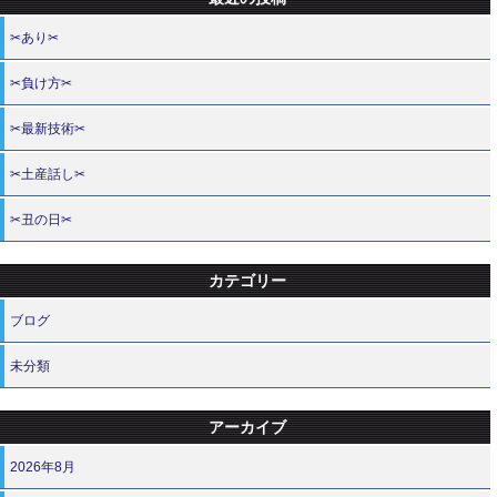
✂あり✂
✂負け方✂
✂最新技術✂
✂土産話し✂
✂丑の日✂
カテゴリー
ブログ
未分類
アーカイブ
2026年8月