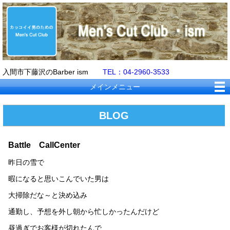
入間市下藤沢のBarber ism
TEL：04-2960-3533
メインメニュー
BLOG
Battle CallCenter
昨日の雪で
暇になると思いこんでいた男は
大掃除だな～と決め込み
通勤し、予想を外し朝から忙しかったんだけど
昼過ぎでお客様が切れたんで