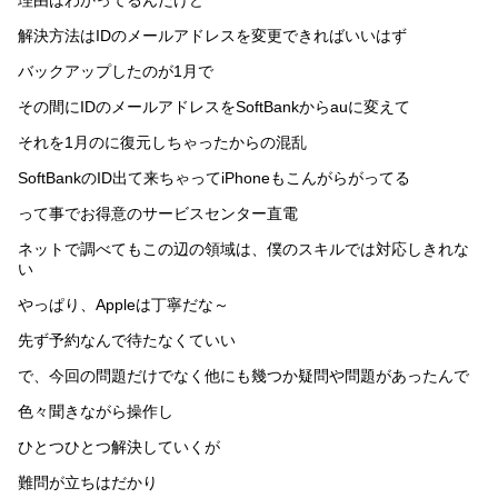
解決方法はIDのメールアドレスを変更できればいいはず
バックアップしたのが1月で
その間にIDのメールアドレスをSoftBankからauに変えて
それを1月のに復元しちゃったからの混乱
SoftBankのID出て来ちゃってiPhoneもこんがらがってる
って事でお得意のサービスセンター直電
ネットで調べてもこの辺の領域は、僕のスキルでは対応しきれな
い
やっぱり、Appleは丁寧だな～
先ず予約なんで待たなくていい
で、今回の問題だけでなく他にも幾つか疑問や問題があったんで
色々聞きながら操作し
ひとつひとつ解決していくが
難問が立ちはだかり