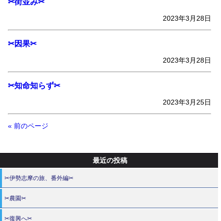
✂街並み✂
2023年3月28日
✂因果✂
2023年3月28日
✂知命知らず✂
2023年3月25日
« 前のページ
最近の投稿
✂伊勢志摩の旅、番外編✂
✂農園✂
✂復興へ✂