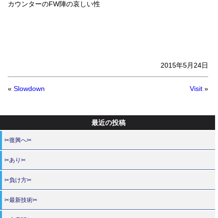
カウンターのFW陣の哀しい性
2015年5月24日
«
Slowdown
Visit
»
最近の投稿
✂復興へ✂
✂あり✂
✂負け方✂
✂最新技術✂