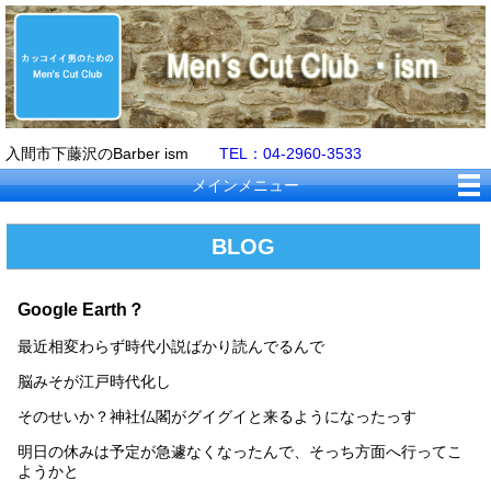
入間市下藤沢のBarber ism
TEL：04-2960-3533
メインメニュー
BLOG
Google Earth？
最近相変わらず時代小説ばかり読んでるんで
脳みそが江戸時代化し
そのせいか？神社仏閣がグイグイと来るようになったっす
明日の休みは予定が急遽なくなったんで、そっち方面へ行ってこ
ようかと