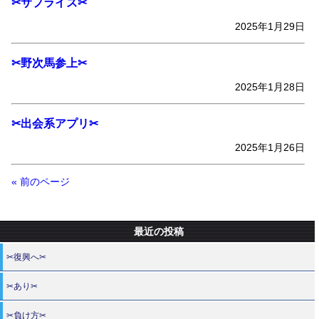
✂サプライズ✂
2025年1月29日
✂野次馬参上✂
2025年1月28日
✂出会系アプリ✂
2025年1月26日
« 前のページ
最近の投稿
✂復興へ✂
✂あり✂
✂負け方✂