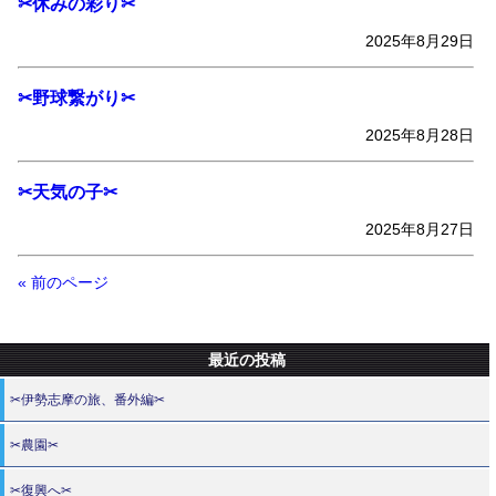
✂休みの彩り✂
2025年8月29日
✂野球繋がり✂
2025年8月28日
✂天気の子✂
2025年8月27日
« 前のページ
最近の投稿
✂伊勢志摩の旅、番外編✂
✂農園✂
✂復興へ✂