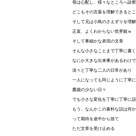
母は心配し、様々なところへ診察
どこもその言葉を理解できるとこ
そして兄は小鳥のさえずりを理解
正直、よくわからない世界観ｗ
そして事細かな表現の文章
そんな小さなことまで丁寧に書く
なにか大きな出来事があるわけで
淡々と丁寧な二人の日常があり
一人になっても同じように丁寧に
鷹揚の少ない日々
でも小さな変化を丁寧に丁寧に語
もう、なんかこの素朴な話は何か
って期待を途中から捨て
ただ文章を受け止める