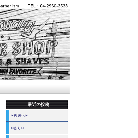
ber ism TEL：04-2960-3533
最近の投稿
✂復興へ✂
✂あり✂