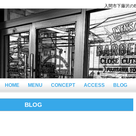
入間市下藤沢のBar
HOME
MENU
CONCEPT
ACCESS
BLOG
BLOG