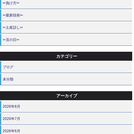
✂負け方✂
✂最新技術✂
✂土産話し✂
✂丑の日✂
カテゴリー
ブログ
未分類
アーカイブ
2026年8月
2026年7月
2026年6月