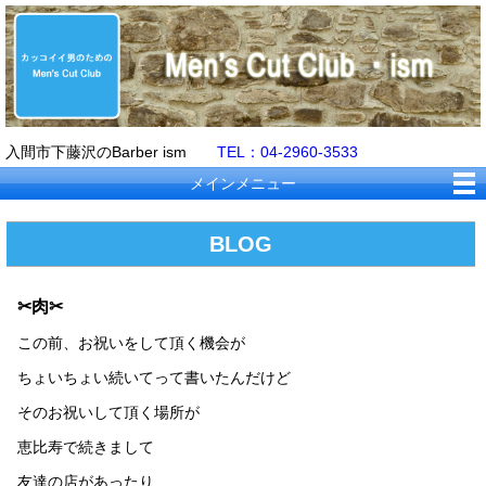
入間市下藤沢のBarber ism
TEL：04-2960-3533
メインメニュー
BLOG
✂肉✂
この前、お祝いをして頂く機会が
ちょいちょい続いてって書いたんだけど
そのお祝いして頂く場所が
恵比寿で続きまして
友達の店があったり