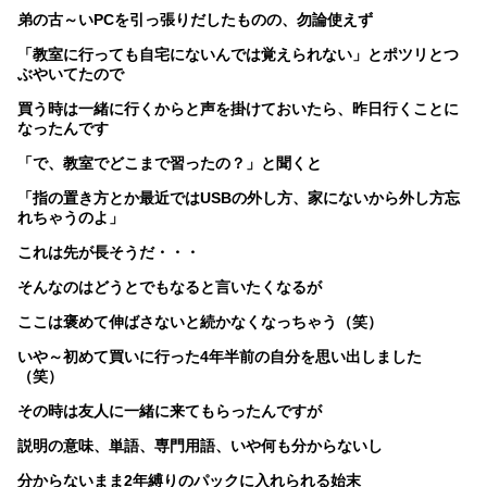
弟の古～いPCを引っ張りだしたものの、勿論使えず
「教室に行っても自宅にないんでは覚えられない」とポツリとつ
ぶやいてたので
買う時は一緒に行くからと声を掛けておいたら、昨日行くことに
なったんです
「で、教室でどこまで習ったの？」と聞くと
「指の置き方とか最近ではUSBの外し方、家にないから外し方忘
れちゃうのよ」
これは先が長そうだ・・・
そんなのはどうとでもなると言いたくなるが
ここは褒めて伸ばさないと続かなくなっちゃう（笑）
いや～初めて買いに行った4年半前の自分を思い出しました
（笑）
その時は友人に一緒に来てもらったんですが
説明の意味、単語、専門用語、いや何も分からないし
分からないまま2年縛りのパックに入れられる始末