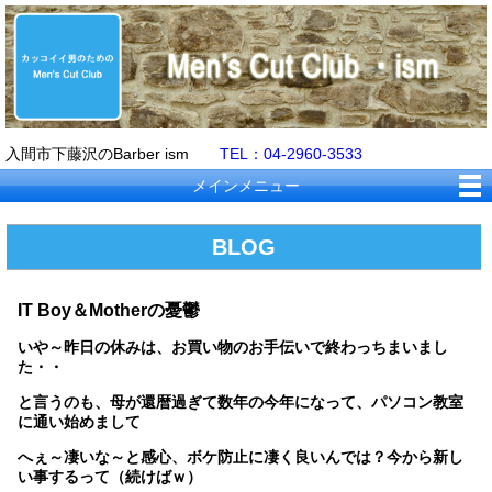
入間市下藤沢のBarber ism
TEL：04-2960-3533
メインメニュー
BLOG
IT Boy＆Motherの憂鬱
いや～昨日の休みは、お買い物のお手伝いで終わっちまいまし
た・・
と言うのも、母が還暦過ぎて数年の今年になって、パソコン教室
に通い始めまして
へぇ～凄いな～と感心、ボケ防止に凄く良いんでは？今から新し
い事するって（続けばｗ）