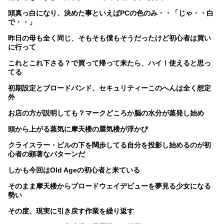
頭真っ白になり、決めた事といえばPCの色のみ・・「じゃ・・白
で・・」
昨日の母も全く同じ、そもそも僕もそうだったけど初心者は買い
に行って
これとこれ下さる？で買って帰って来たら、ハイ！使えると思っ
てる
初期設定とブロードバンド、セキュリティーこのへんは全く想定
外
お店の方が説明しても？マークどころか脳の水分が蒸発し始め
頭から上がる蒸気に摩天楼の蜃気楼が浮かび
クライスラー・ビルの下を闊歩してる自分を投影し始めるのが初
心者の顕著なパターンだ
しかも今回はOld Ageの初心者と来ている
そのまま摩天楼からブロードウェイデビューを夢見る少女になる
勢い
その度、現実に引き戻す作業を繰り返す