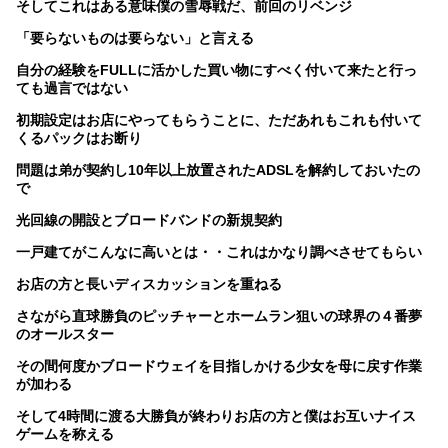
そしてこれはある意味僕の雪辱戦だ、前回のリベンジ
「要らないものは要らない」と言える
自分の経験をFULLに活かした買い物にすべく付いて来たと行っ
ても過言ではない
初期設定はお店にやってもらうことに、ただあれもこれも付いて
くるパックはお断り
問題は弟が契約し10年以上放置されたADSLを解約しておいたの
で
光回線の開設とブロードバンドの新規契約
一戸建てがこんなに高いとは・・これはかなり調べさせてもらい
お店の方と長いディスカッションを重ねる
さながら直球勝負のピッチャーとホームラン狙いの球界の４番夢
のオールスター
その間何度かブロードウェイを目指しかける少女を母に戻す作業
が加わる
そして4時間に渡る大勝負が終わりお店の方と僕はお互いナイス
ゲームを称える