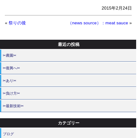
2015年2月24日
«
祭りの後
（news source）：meat sauce
»
最近の投稿
✂農園✂
✂復興へ✂
✂あり✂
✂負け方✂
✂最新技術✂
カテゴリー
ブログ