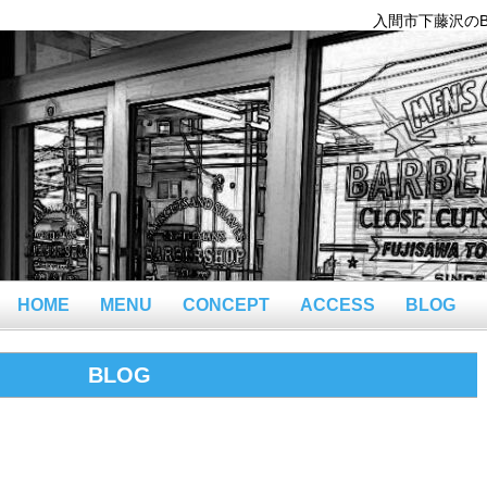
入間市下藤沢のBar
HOME
MENU
CONCEPT
ACCESS
BLOG
BLOG