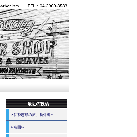
ber ism TEL：04-2960-3533
最近の投稿
✂伊勢志摩の旅、番外編✂
✂農園✂