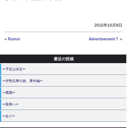
2015年10月8日
«
Rumor
Advertisement？
»
最近の投稿
✂予定は未定✂
✂伊勢志摩の旅、番外編✂
✂農園✂
✂復興へ✂
✂あり✂