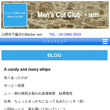
入間市下藤沢のBarber ism
TEL：04-2960-3533
メインメニュー
BLOG
A candy and many whips
色々あったのが
やっと一段落
ふぅ～例の病気を疑われ血液検査、結果陰性
以来、ちょっとせっかちになってるみたいっす（笑）
一回ゆっくり、落ち着いてやっていこう