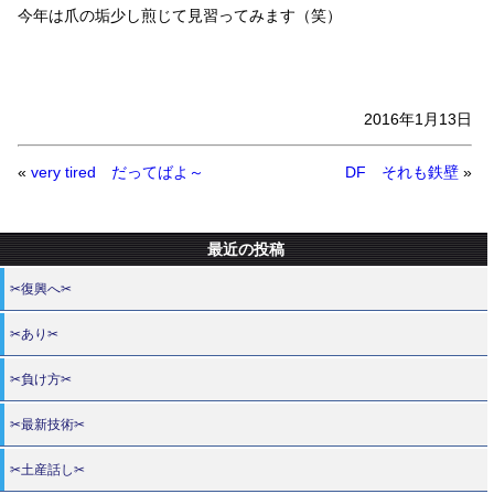
今年は爪の垢少し煎じて見習ってみます（笑）
2016年1月13日
«
very tired だってばよ～
DF それも鉄壁
»
最近の投稿
✂復興へ✂
✂あり✂
✂負け方✂
✂最新技術✂
✂土産話し✂