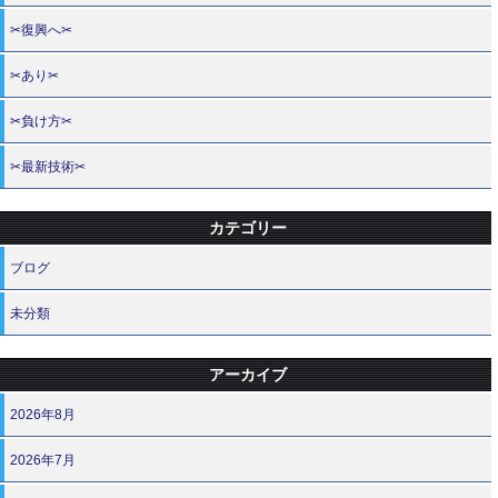
✂復興へ✂
✂あり✂
✂負け方✂
✂最新技術✂
カテゴリー
ブログ
未分類
アーカイブ
2026年8月
2026年7月