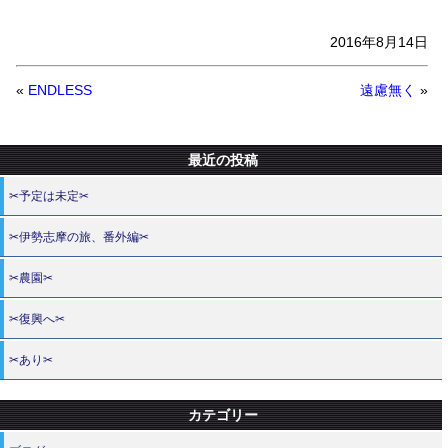
2016年8月14日
«
ENDLESS
遠慮無く
»
最近の投稿
✂予定は未定✂
✂伊勢志摩の旅、番外編✂
✂農園✂
✂復興へ✂
✂あり✂
カテゴリー