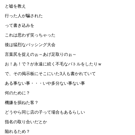
と嘘を教え
行った人が騙された
って書き込みを
これは思わず笑っちゃった
後は猛烈なバッシング大会
言葉尻を捉えのぉ～あげ足取りのぉ～
お！あ！で？が永遠に続く不毛なバトルをしたりｗ
で、その掲示板にそこにいた3人も書かれていて
ある事ない事・・・いや多分ない事ない事
何のために？
機嫌を損ねた客？
どうやら同じ店の子って場合もあるらしい
指名の取り合いだとか
陥れるため？