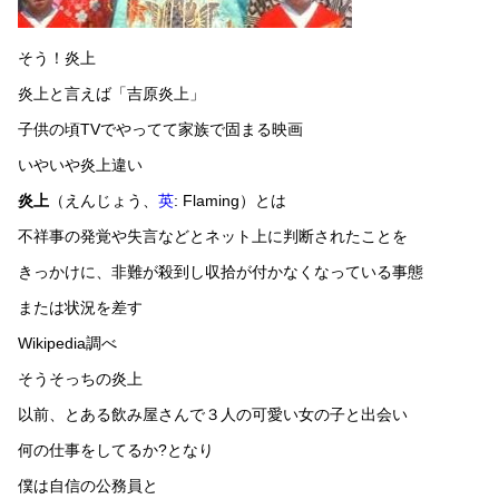
そう！炎上
炎上と言えば「吉原炎上」
子供の頃TVでやってて家族で固まる映画
いやいや炎上違い
炎上
（えんじょう、
英
:
Flaming
）とは
不祥事の発覚や失言などとネット上に判断されたことを
きっかけに、非難が殺到し収拾が付かなくなっている事態
または状況を差す
Wikipedia調べ
そうそっちの炎上
以前、とある飲み屋さんで３人の可愛い女の子と出会い
何の仕事をしてるか?となり
僕は自信の公務員と