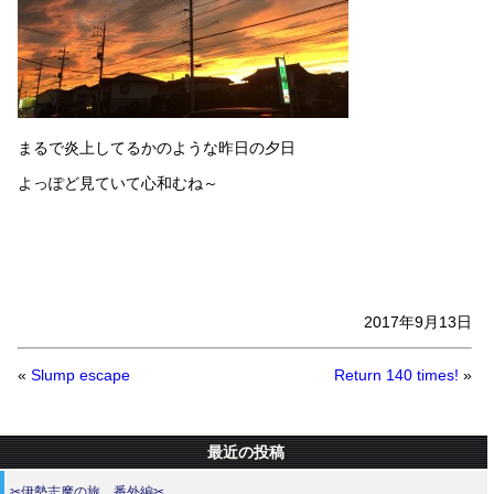
まるで炎上してるかのような昨日の夕日
よっぽど見ていて心和むね～
2017年9月13日
«
Slump escape
Return 140 times!
»
最近の投稿
✂伊勢志摩の旅、番外編✂