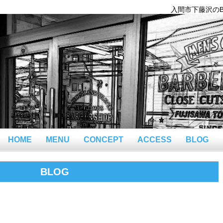
入間市下藤沢のBar
HOME
MENU
CONCEPT
ACCESS
BLOG
BLOG