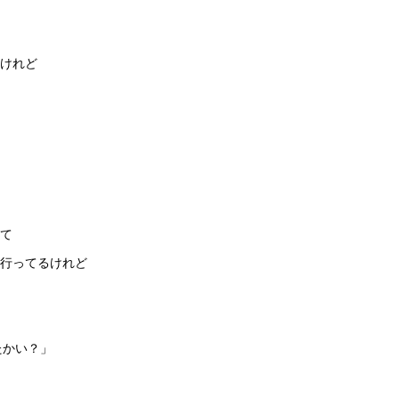
けれど
て
援行ってるけれど
たかい？」