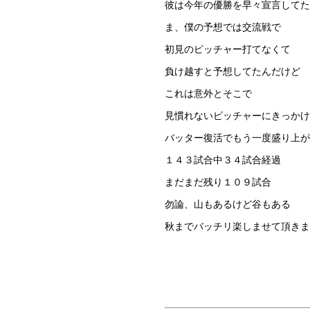
彼は今年の優勝を早々宣言してた
ま、僕の予想では交流戦で
初見のピッチャー打てなくて
負け越すと予想してたんだけど
これは意外とそこで
見慣れないピッチャーにきっかけ
バッター復活でもう一度盛り上が
１４３試合中３４試合経過
まだまだ残り１０９試合
勿論、山もあるけど谷もある
秋までバッチリ楽しませて頂きま