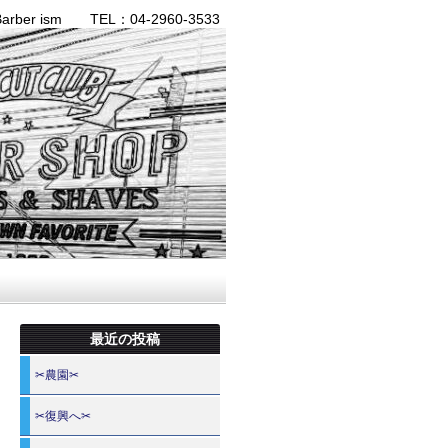
ber ism TEL：04-2960-3533
最近の投稿
✂農園✂
✂復興へ✂