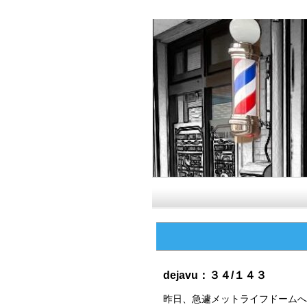
dejavu：３４/１４３
昨日、急遽メットライフドームへ