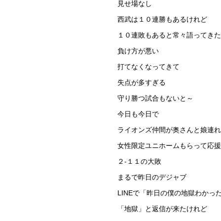
見せ場なし
西武は１０連勝もあるけれど
１０連敗もあると常々語ってきた
負け方が悪い
打てなくなってきて
失点が多すぎる
守り勝つ試合もないと～
今日も今日で
ライオンズ仲間が奥さんと娘連れ
女性限定ユニホームもらって応
２-１１の大敗
まるで昨日のデジャブ
LINEで「昨日の僕の地獄わかっ
「地獄」と返信が来たけれど