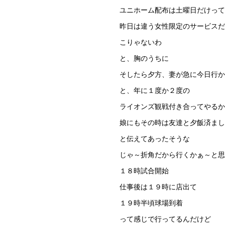
ユニホーム配布は土曜日だけっ
昨日は違う女性限定のサービスだ
こりゃないわ
と、胸のうちに
そしたら夕方、妻が急に今日行か
と、年に１度か２度の
ライオンズ観戦付き合ってやるか
娘にもその時は友達と夕飯済まし
と伝えてあったそうな
じゃ～折角だから行くかぁ～と思
１８時試合開始
仕事後は１９時に店出て
１９時半頃球場到着
って感じで行ってるんだけど