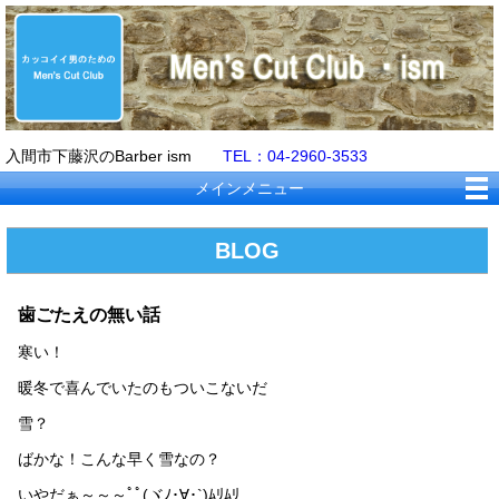
入間市下藤沢のBarber ism
TEL：04-2960-3533
メインメニュー
BLOG
歯ごたえの無い話
寒い！
暖冬で喜んでいたのもついこないだ
雪？
ばかな！こんな早く雪なの？
いやだぁ～～～ﾟﾟ(ヾﾉ･∀･`)ﾑﾘﾑﾘ