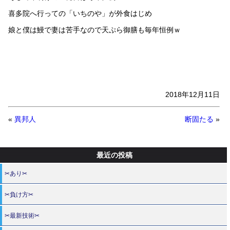
喜多院へ行っての「いちのや」が外食はじめ
娘と僕は鰻で妻は苦手なので天ぷら御膳も毎年恒例ｗ
2018年12月11日
«
異邦人
断固たる
»
最近の投稿
✂あり✂
✂負け方✂
✂最新技術✂