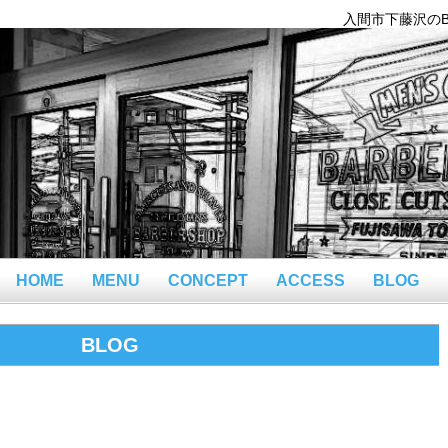
入間市下藤沢のBar
HOME
MENU
CONCEPT
ACCESS
BLOG
BLOG