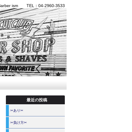
ber ism TEL：04-2960-3533
最近の投稿
✂あり✂
✂負け方✂