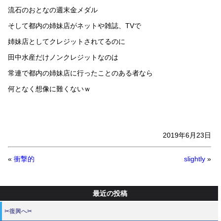
流石のおとなの週末金メダル
そして都内の姉妹店がネットや雑誌、TVで
姉妹店としてクレジットされてるのに
田中水産だけノンクレジットなのは
常連で都内の姉妹店に行ったことのある者なら
何となく想像に難くないｗ
2019年6月23日
«
衝撃的
slightly
»
最近の投稿
✂復興へ✂