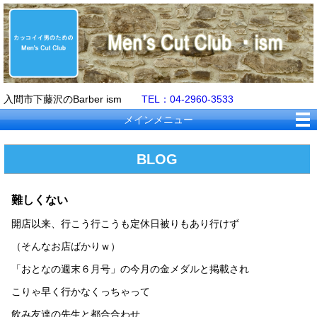
入間市下藤沢のBarber ism
TEL：04-2960-3533
メインメニュー
BLOG
難しくない
開店以来、行こう行こうも定休日被りもあり行けず
（そんなお店ばかりｗ）
「おとなの週末６月号」の今月の金メダルと掲載され
こりゃ早く行かなくっちゃって
飲み友達の先生と都合合わせ