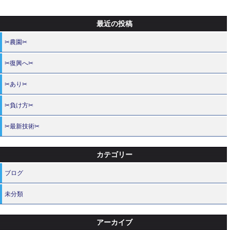
最近の投稿
✂農園✂
✂復興へ✂
✂あり✂
✂負け方✂
✂最新技術✂
カテゴリー
ブログ
未分類
アーカイブ