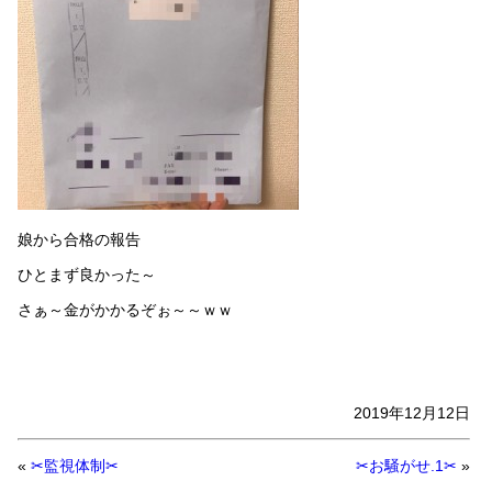
娘から合格の報告
ひとまず良かった～
さぁ～金がかかるぞぉ～～ｗｗ
2019年12月12日
«
✂監視体制✂
✂お騒がせ.1✂
»