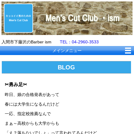
入間市下藤沢のBarber ism
TEL：04-2960-3533
メインメニュー
BLOG
✂勇み足✂
昨日、娘の合格発表があって
春には大学生になるんだけど
一応、指定校推薦なんで
まぁ～高校からも大学からも
「え？落ちないでしょ」って言われてるんだけど