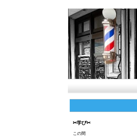
✂︎学び✂︎
この間