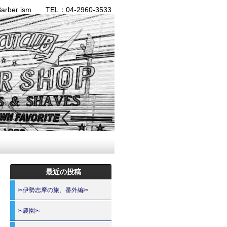
ber ism TEL：04-2960-3533
最近の投稿
✂伊勢志摩の旅、番外編✂
✂農園✂