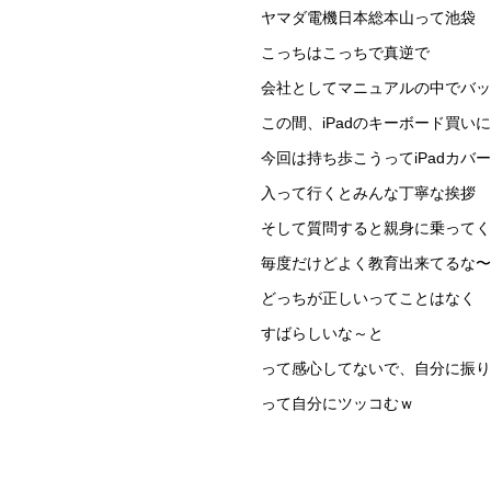
ヤマダ電機日本総本山って池袋
こっちはこっちで真逆で
会社としてマニュアルの中でバッ
この間、iPadのキーボード買い
今回は持ち歩こうってiPadカバ
入って行くとみんな丁寧な挨拶
そして質問すると親身に乗ってく
毎度だけどよく教育出来てるな〜
どっちが正しいってことはなく
すばらしいな～と
って感心してないで、自分に振り
って自分にツッコむｗ