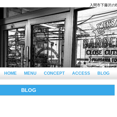
入間市下藤沢のBar
HOME
MENU
CONCEPT
ACCESS
BLOG
BLOG