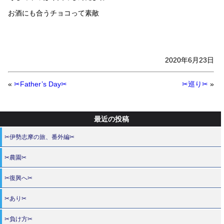
お酒にも合うチョコって素敵
2020年6月23日
«
✂Father’s Day✂
✂巡り✂
»
最近の投稿
✂伊勢志摩の旅、番外編✂
✂農園✂
✂復興へ✂
✂あり✂
✂負け方✂