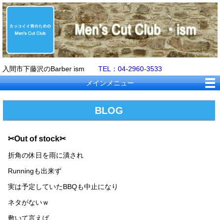
入間市下藤沢のBarber ism
TEL：04-2960-3533
メインメニュー
BLOG
✂Out of stock✂
折角の休日を雨に潰され
Runningも出来ず
実は予定していたBBQも中止になり
ネタがないｗ
敷いて言えば