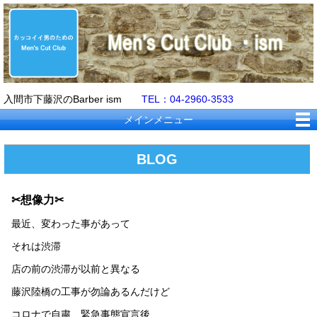
入間市下藤沢のBarber ism
TEL：04-2960-3533
メインメニュー
BLOG
✂想像力✂
最近、変わった事があって
それは渋滞
店の前の渋滞が以前と異なる
藤沢陸橋の工事が勿論あるんだけど
コロナで自粛、緊急事態宣言後