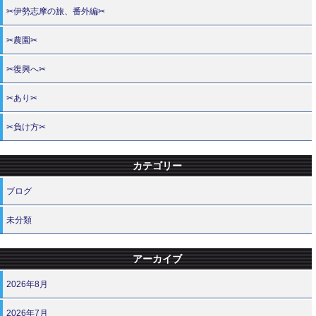
✂伊勢志摩の旅、番外編✂
✂農園✂
✂復興へ✂
✂あり✂
✂負け方✂
カテゴリー
ブログ
未分類
アーカイブ
2026年8月
2026年7月