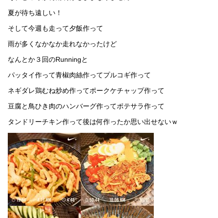
夏が待ち遠しい！
そして今週も走って夕飯作って
雨が多くなかなか走れなかったけど
なんとか３回のRunningと
パッタイ作って青椒肉絲作ってプルコギ作って
ネギダレ鶏むね炒め作ってポークケチャップ作って
豆腐と鳥ひき肉のハンバーグ作ってポテサラ作って
タンドリーチキン作って後は何作ったか思い出せないｗ