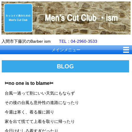
入間市下藤沢のBarber ism
TEL：04-2960-3533
メインメニュー
BLOG
✂no one is to blame✂
台風一過って割にいい天気にもならず
その後の台風も意外性の進路になったり
今週は寒く、着る服に困り
家を出て慌てて上着を取りに帰ったり
今日はむしろ着すぎだったり