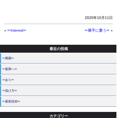
2020年10月11日
«
✂Interest✂
✂勝手に憂う✂
»
最近の投稿
✂農園✂
✂復興へ✂
✂あり✂
✂負け方✂
✂最新技術✂
カテゴリー