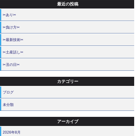
最近の投稿
✂あり✂
✂負け方✂
✂最新技術✂
✂土産話し✂
✂丑の日✂
カテゴリー
ブログ
未分類
アーカイブ
2026年8月