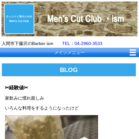
入間市下藤沢のBarber ism
TEL：04-2960-3533
メインメニュー
BLOG
✂経験値✂
家飲みに慣れ親しみ
いろんな料理をするようになったけど