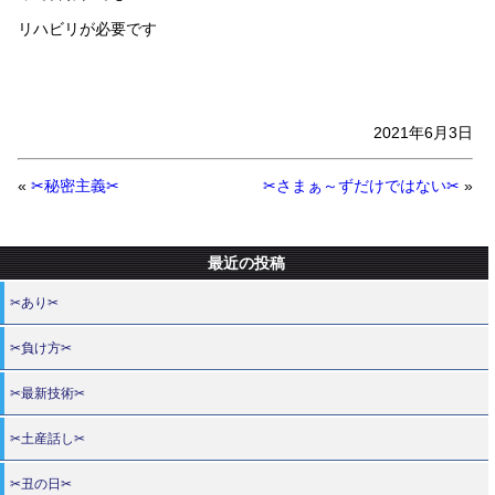
リハビリが必要です
2021年6月3日
«
✂秘密主義✂
✂さまぁ～ずだけではない✂
»
最近の投稿
✂あり✂
✂負け方✂
✂最新技術✂
✂土産話し✂
✂丑の日✂