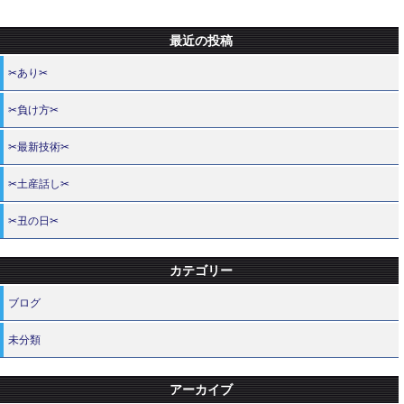
最近の投稿
✂あり✂
✂負け方✂
✂最新技術✂
✂土産話し✂
✂丑の日✂
カテゴリー
ブログ
未分類
アーカイブ