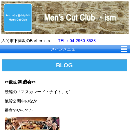
入間市下藤沢のBarber ism
TEL：04-2960-3533
メインメニュー
BLOG
✂仮面舞踏会✂
続編の「マスカレード・ナイト」が
絶賛公開中のなか
番宣でやってた