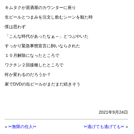
キムタクが居酒屋のカウンターに座り
生ビールとつまみを注文し飲むシーンを観た時
僕は思わず
「こんな時代があったなぁ～」とつぶやいた
すっかり緊急事態宣言に飼いならされた
１０月解除になったところで
ワクチン２回接種したところで
何か変わるのだろうか？
家でDVDの缶ビールがまだまだ続きそう
2021年9月24日
«
✂無限の住人✂
✂逃げても逃げても✂
»