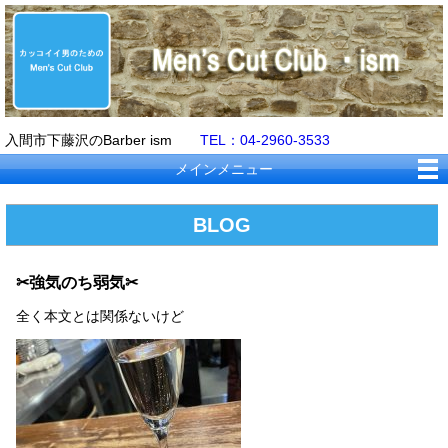
入間市下藤沢のBarber ism
TEL：04-2960-3533
メインメニュー
BLOG
✂強気のち弱気✂
全く本文とは関係ないけど