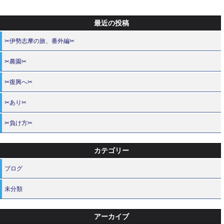
最近の投稿
✂伊勢志摩の旅、番外編✂
✂農園✂
✂復興へ✂
✂あり✂
✂負け方✂
カテゴリー
ブログ
未分類
アーカイブ