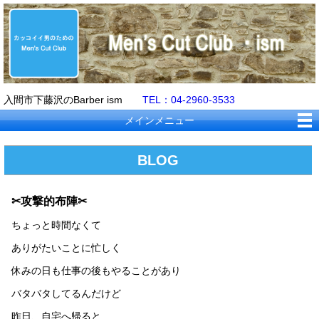
入間市下藤沢のBarber ism
TEL：04-2960-3533
メインメニュー
BLOG
✂攻撃的布陣✂
ちょっと時間なくて
ありがたいことに忙しく
休みの日も仕事の後もやることがあり
バタバタしてるんだけど
昨日、自宅へ帰ると