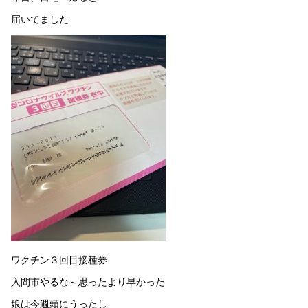
届いてました
ワクチン３回目接種券
入間市やるな～思ったより早かった
娘は今週頭にうったし