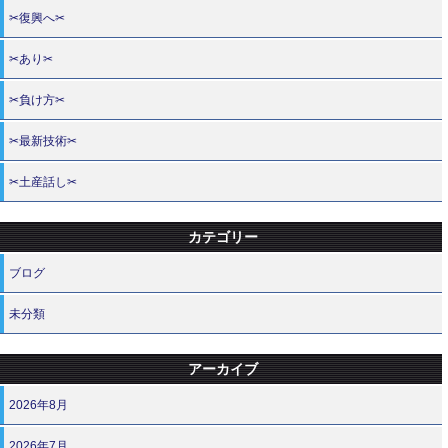
✂復興へ✂
✂あり✂
✂負け方✂
✂最新技術✂
✂土産話し✂
カテゴリー
ブログ
未分類
アーカイブ
2026年8月
2026年7月