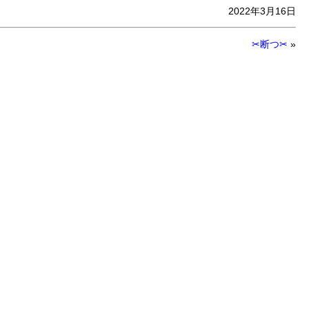
2022年3月16日
✂︎断つ✂︎
»