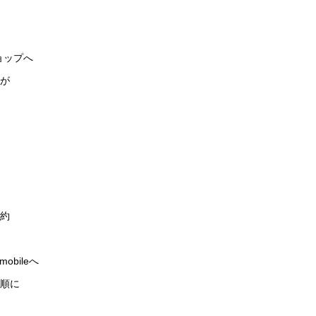
ョップへ
が
約
bileへ
順に