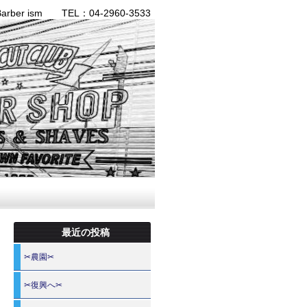
ber ism TEL：04-2960-3533
最近の投稿
✂農園✂
✂復興へ✂