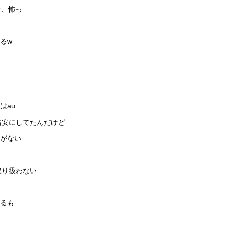
合、怖っ
るw
はau
格安にしてたんだけど
がない
取り扱わない
るも