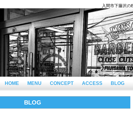
入間市下藤沢のBar
HOME
MENU
CONCEPT
ACCESS
BLOG
BLOG