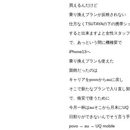
買えるんだけど
乗り換えプランが反映されない
仕方なくTSUTAYAの下の携帯シ
すると出来ますよと女性スタッフ
で、あっという間に機種変で
iPhone13へ
乗り換えプランも使えた
面倒だったのは
キャリアをpovoからauに戻し
そこで新たなプランで入り直し契
で、格安で使うために
今月一杯はauそこから月末にUQ mo
日割りができないんでそう言う手
povo → au → UQ mobile