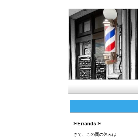
✂︎Errands ✂︎
さて、この間の休みは