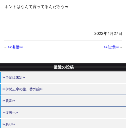
ホントはなんて言ってるんだろうｗ
2022年4月27日
«
✂沸騰✂
✂仙境✂
»
最近の投稿
✂予定は未定✂
✂伊勢志摩の旅、番外編✂
✂農園✂
✂復興へ✂
✂あり✂