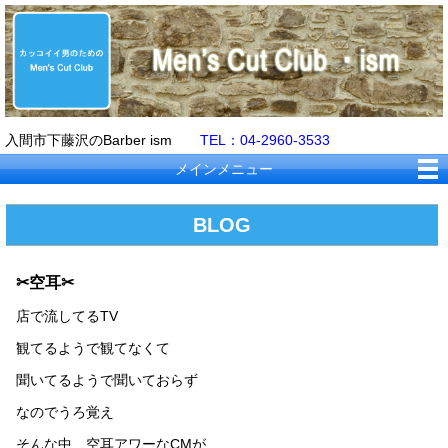
入間市下藤沢のBarber ism
TEL：04-2960-3533
メインメニュー
BLOG
✂空耳✂
店で流してるTV
観てるようで観てなくて
聞いてるようで聞いておらず
なのでうろ覚え
そんな中、空耳アワーなCMが