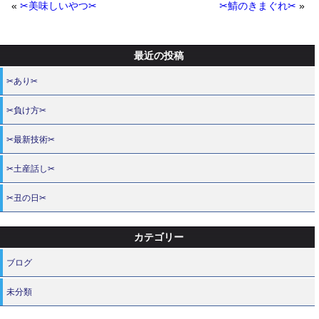
«
✂美味しいやつ✂
✂鯖のきまぐれ✂
»
最近の投稿
✂あり✂
✂負け方✂
✂最新技術✂
✂土産話し✂
✂丑の日✂
カテゴリー
ブログ
未分類