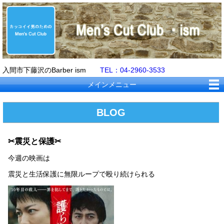
入間市下藤沢のBarber ism
TEL：04-2960-3533
メインメニュー
BLOG
✂震災と保護✂
今週の映画は
震災と生活保護に無限ループで殴り続けられる