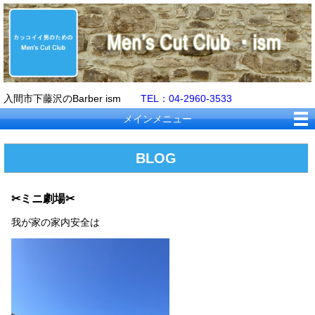
入間市下藤沢のBarber ism
TEL：04-2960-3533
メインメニュー
BLOG
✂ミニ劇場✂
我が家の家内安全は