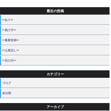
最近の投稿
✂あり✂
✂負け方✂
✂最新技術✂
✂土産話し✂
✂丑の日✂
カテゴリー
ブログ
未分類
アーカイブ