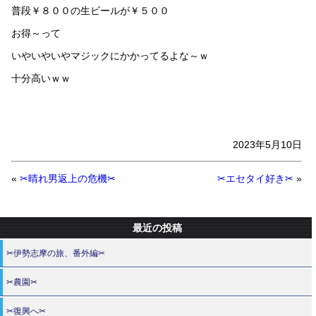
普段￥８００の生ビールが￥５００
お得～って
いやいやいやマジックにかかってるよな～ｗ
十分高いｗｗ
2023年5月10日
«
✂晴れ男返上の危機✂
✂エセタイ好き✂
»
最近の投稿
✂伊勢志摩の旅、番外編✂
✂農園✂
✂復興へ✂