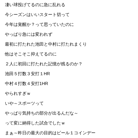
凄い球投げてるのに急に乱れる
今シーズンはいいスタート切って
今年は覚醒か？って思っていたのに
やっぱり急には変われず
最初に打たれた池田と中村に打たれまくり
他はそこそこ抑えてるのに
２人に初回に打たれた記憶が残るのか？
池田５打数３安打１HR
中村４打数４安打1HR
やられすぎｗ
いや～スポーツって
やっぱり気持ちの部分が出るんだな～
って変に納得した試合でしたｗ
まぁ～昨日の最大の目的はビール１コインデー