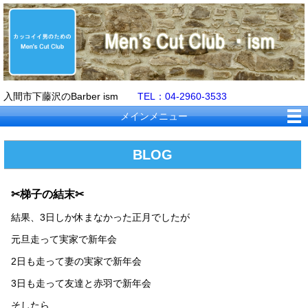
入間市下藤沢のBarber ism
TEL：04-2960-3533
メインメニュー
BLOG
✂梯子の結末✂
結果、3日しか休まなかった正月でしたが
元旦走って実家で新年会
2日も走って妻の実家で新年会
3日も走って友達と赤羽で新年会
そしたら