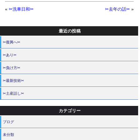
«
✂洗車日和✂
✂去年の話✂
»
最近の投稿
✂復興へ✂
✂あり✂
✂負け方✂
✂最新技術✂
✂土産話し✂
カテゴリー
ブログ
未分類