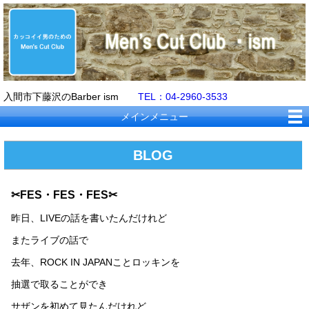
入間市下藤沢のBarber ism
TEL：04-2960-3533
メインメニュー
BLOG
✂FES・FES・FES✂
昨日、LIVEの話を書いたんだけれど
またライブの話で
去年、ROCK IN JAPANことロッキンを
抽選で取ることができ
サザンを初めて見たんだけれど