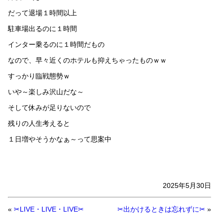
だって退場１時間以上
駐車場出るのに１時間
インター乗るのに１時間だもの
なので、早々近くのホテルも抑えちゃったものｗｗ
すっかり臨戦態勢ｗ
いや～楽しみ沢山だな～
そして休みが足りないので
残りの人生考えると
１日増やそうかなぁ～って思案中
2025年5月30日
«
✂LIVE・LIVE・LIVE✂
✂出かけるときは忘れずに✂
»