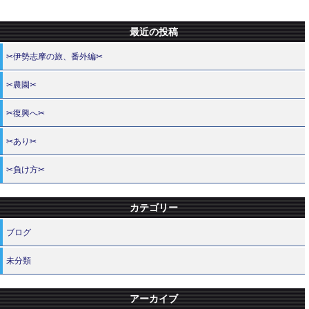
最近の投稿
✂伊勢志摩の旅、番外編✂
✂農園✂
✂復興へ✂
✂あり✂
✂負け方✂
カテゴリー
ブログ
未分類
アーカイブ