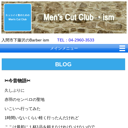
入間市下藤沢のBarber ism
TEL：04-2960-3533
メインメニュー
BLOG
✂今昔物語✂
久しぶりに
赤羽のセンベロの聖地
いこいへ行ってみた
1時間いないくらい軽く行ったんだけれど
ここは最初に１杯1品を頼まなければいけないので