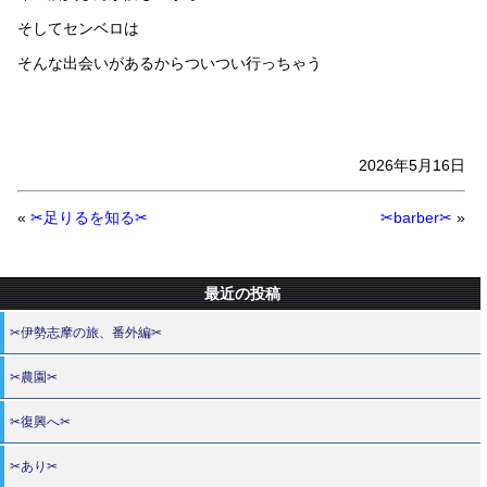
そしてセンベロは
そんな出会いがあるからついつい行っちゃう
2026年5月16日
«
✂足りるを知る✂
✂barber✂
»
最近の投稿
✂伊勢志摩の旅、番外編✂
✂農園✂
✂復興へ✂
✂あり✂