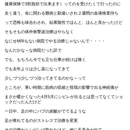
健康保険で3割負担で出来ます）ってのを受けたくて行ったのに
全く違う、命に関わる難病と勘違いされ２週間の血液検査待ち
って恐怖も味合わされ、結果陰性でほんと、ほんと良かったけど
そもそもの体外衝撃波治療はやらなく
なにせMRIもない病院でやる治療じゃないんで・・・・
なんだかな～な病院だった訳で
でも、もちろん今でも立ち仕事が続けば痛く
でも去年よりは少し楽になってきて
少しづつ少しづつ治ってきてるのかな～って
ところが、寒い時期に筋肉の収縮と怪我の影響で出る神経痛が
まさか暖かくなった4月5月にシビレが出るとは思ってなくてショ
ックだったんだけど
一日中、足の中にバブの炭酸がでてるような
足が痺れてるのがストレスで治療を変更
その治療からシビレは取れたけど、他に不具合が出て