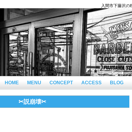
入間市下藤沢のBar
HOME
MENU
CONCEPT
ACCESS
BLOG
✂説崩壊✂