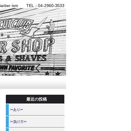
ber ism TEL：04-2960-3533
最近の投稿
✂あり✂
✂負け方✂