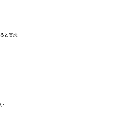
ると冒涜
い