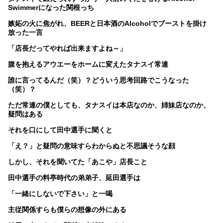
Swimmerになった関根っち
嫉妬の火に焦がれ、BEERと日本酒のAlcoholでブーストを掛け
放った一言
「店長だってやれば出来ますよね～」
腹を抱えるアウエーをホームに変えたタナスイ常連
誰に言ってるんだ（笑）？どういう思考回路でこうなった
（笑）？
ただ常連の僕としても、タナスイは本店なのか、姉妹店なのか、
疑問はある
それを口にして田中選手に聞くと
「え？」と疑問の意味すらわからぬと不思議そうな顔
しかし、それを聞いてた「あこや」店長こと
田中選手の料亭時代の弟弟子、延田選手は
「一緒にしないで下さい」と一喝
主従関係すらも僕らの想像の外にある