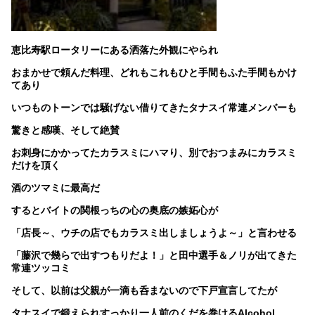
恵比寿駅ロータリーにある洒落た外観にやられ
おまかせで頼んだ料理、どれもこれもひと手間もふた手間もかけ
てあり
いつものトーンでは騒げない借りてきたタナスイ常連メンバーも
驚きと感嘆、そして絶賛
お刺身にかかってたカラスミにハマり、別でおつまみにカラスミ
だけを頂く
酒のツマミに最高だ
するとバイトの関根っちの心の奥底の嫉妬心が
「店長～、ウチの店でもカラスミ出しましょうよ～」と言わせる
「藤沢で幾らで出すつもりだよ！」と田中選手＆ノリが出てきた
常連ツッコミ
そして、以前は父親が一滴も呑まないので下戸宣言してたが
タナスイで鍛えられすっかり一人前のくだを巻けるAlcohol