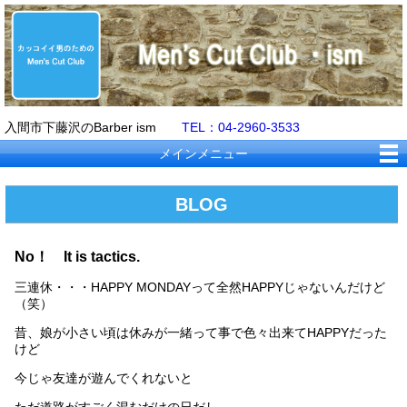
入間市下藤沢のBarber ism
TEL：04-2960-3533
メインメニュー
BLOG
No！ It is tactics.
三連休・・・HAPPY MONDAYって全然HAPPYじゃないんだけど
（笑）
昔、娘が小さい頃は休みが一緒って事で色々出来てHAPPYだった
けど
今じゃ友達が遊んでくれないと
ただ道路がすごく混むだけの日だし