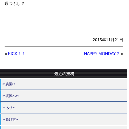
暇つぶし？
2015年11月21日
«
KICK！！
HAPPY MONDAY？
»
最近の投稿
✂農園✂
✂復興へ✂
✂あり✂
✂負け方✂