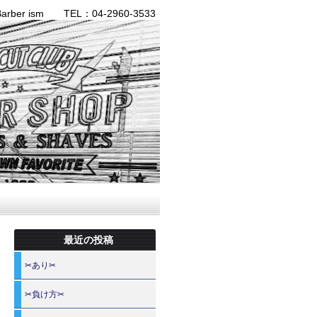
ber ism TEL：04-2960-3533
最近の投稿
✂あり✂
✂負け方✂