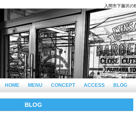
入間市下藤沢のBar
HOME
MENU
CONCEPT
ACCESS
BLOG
BLOG