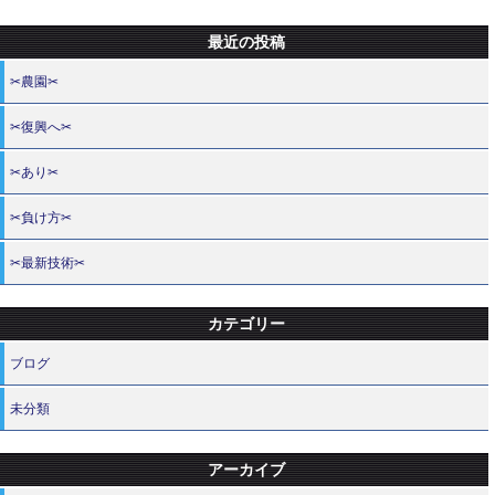
最近の投稿
✂農園✂
✂復興へ✂
✂あり✂
✂負け方✂
✂最新技術✂
カテゴリー
ブログ
未分類
アーカイブ