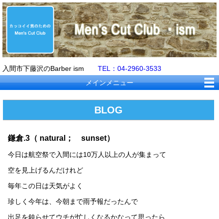
入間市下藤沢のBarber ism
TEL：04-2960-3533
メインメニュー
BLOG
鎌倉.3（ natural； sunset）
今日は航空祭で入間には10万人以上の人が集まって
空を見上げるんだけれど
毎年この日は天気がよく
珍しく今年は、今朝まで雨予報だったんで
出足を鈍らせてウチが忙しくなるかなって思ったら