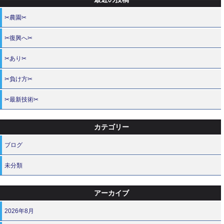
✂農園✂
✂復興へ✂
✂あり✂
✂負け方✂
✂最新技術✂
カテゴリー
ブログ
未分類
アーカイブ
2026年8月