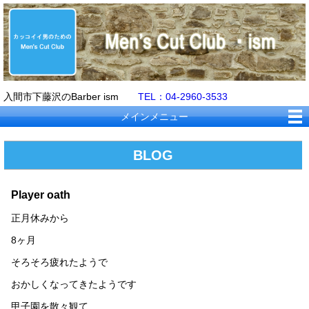
入間市下藤沢のBarber ism
TEL：04-2960-3533
メインメニュー
BLOG
Player oath
正月休みから
8ヶ月
そろそろ疲れたようで
おかしくなってきたようです
甲子園を散々観て