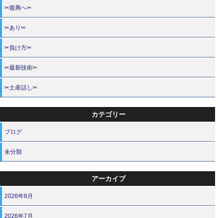
✂復興へ✂
✂あり✂
✂負け方✂
✂最新技術✂
✂土産話し✂
カテゴリー
ブログ
未分類
アーカイブ
2026年8月
2026年7月