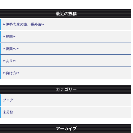
最近の投稿
✂伊勢志摩の旅、番外編✂
✂農園✂
✂復興へ✂
✂あり✂
✂負け方✂
カテゴリー
ブログ
未分類
アーカイブ