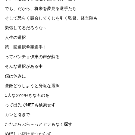
でも、だから、将来を夢見る選手たち
そして恐らく競合してくじを引く監督、経営陣も
緊張してるだろうな～
人生の選択
第一回選択希望選手！
ってパンチョ伊東の声が蘇る
そんな選択がある中
僕は休みに
昼飯どうしようと身近な選択
1人なので好きなものを
って出先でNETも検索せず
カンと引きで
ただぶらぶら～っとアテもなく探す
めぼしい店は見つからず