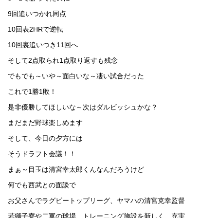
9回追いつかれ同点
10回表2HRで逆転
10回裏追いつき11回へ
そして2点取られ1点取り返すも残念
でもでも～いや～面白いな～凄い試合だった
これで1勝1敗！
是非優勝してほしいな～次はダルビッシュかな？
まだまだ野球楽しめます
そして、今日の夕方には
そうドラフト会議！！
まぁ～目玉は清宮幸太郎くんなんだろうけど
何でも西武との面談で
お父さんでラグビートップリーグ、ヤマハの清宮克幸監督
若獅子寮や二軍の球場、トレーニング施設を新しく、充実