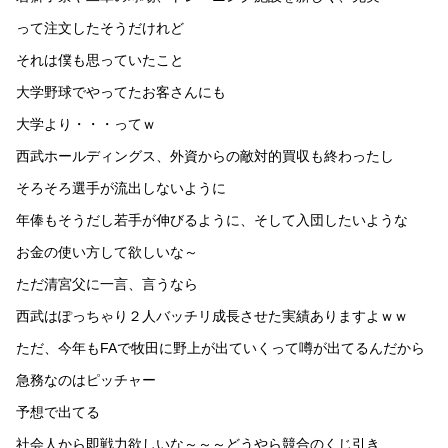
って注文したそうだけれど
それは僕も思っていたこと
大学野球でやってたお客さんにも
大学より・・・ってｗ
西武ホールディングス、外資からの敵対的買収も終わったし
そろそろ選手が流出しないように
年俸もそうだし若手が伸びるように、そして入団したいような
お金の使い方して欲しいな～
ただ清宮父に一言、言うなら
西武はぽっちゃり２人バッチリ成長させた実績ありますよｗｗ
ただ、今年もFAで牧田に野上が出ていくって噂が出てるんだから
急務なのはピッチャー
予想で出てる
社会人から即戦力欲しいな～～～どうやら競合のくじ引き