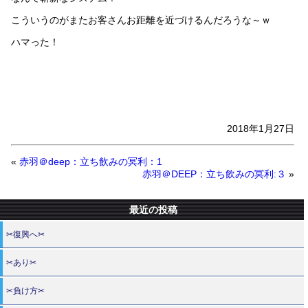
こういうのがまたお客さんお距離を近づけるんだろうな～ｗ
ハマった！
2018年1月27日
«
赤羽＠deep：立ち飲みの冥利：1
赤羽＠DEEP：立ち飲みの冥利:３
»
最近の投稿
✂復興へ✂
✂あり✂
✂負け方✂