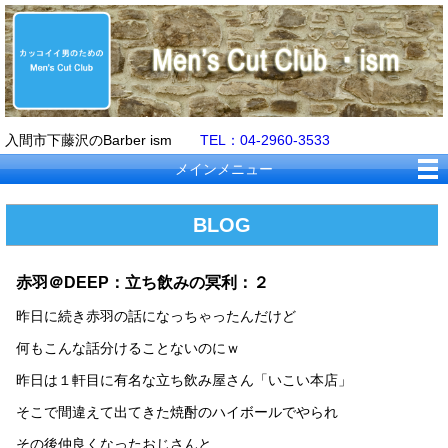
入間市下藤沢のBarber ism
TEL：04-2960-3533
メインメニュー
BLOG
赤羽＠DEEP：立ち飲みの冥利：２
昨日に続き赤羽の話になっちゃったんだけど
何もこんな話分けることないのにｗ
昨日は１軒目に有名な立ち飲み屋さん「いこい本店」
そこで間違えて出てきた焼酎のハイボールでやられ
その後仲良くなったおじさんと