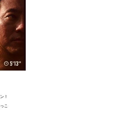
ン！
っこ