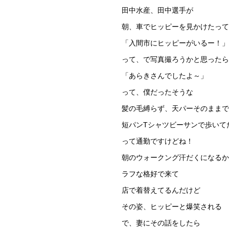
田中水産、田中選手が
朝、車でヒッピーを見かけたって
「入間市にヒッピーがいるー！」
って、で写真撮ろうかと思ったら
「あらきさんでしたよ～」
って、僕だったそうな
髪の毛縛らず、天パーそのままで
短パンTシャツビーサンで歩いて
って通勤ですけどね！
朝のウォークング汗だくになるか
ラフな格好で来て
店で着替えてるんだけど
その姿、ヒッピーと爆笑される
で、妻にその話をしたら