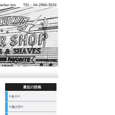
ber ism TEL：04-2960-3533
最近の投稿
✂あり✂
✂負け方✂