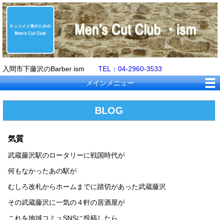
入間市下藤沢のBarber ism
TEL：04-2960-3533
メインメニュー
BLOG
気質
武蔵藤沢駅のロータリーに戦国時代が
何もなかったあの駅が
むしろ改札からホームまでに踏切があった武蔵藤沢
その武蔵藤沢に一気の４軒の居酒屋が
これを地域コミュSNSに投稿したら