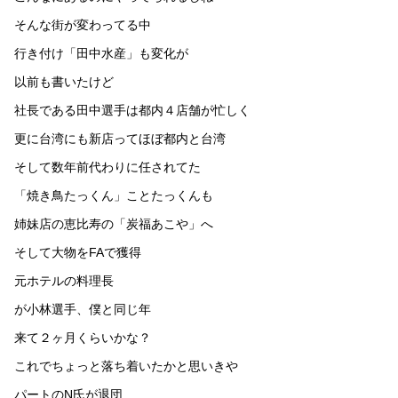
そんな街が変わってる中
行き付け「田中水産」も変化が
以前も書いたけど
社長である田中選手は都内４店舗が忙しく
更に台湾にも新店ってほぼ都内と台湾
そして数年前代わりに任されてた
「焼き鳥たっくん」ことたっくんも
姉妹店の恵比寿の「炭福あこや」へ
そして大物をFAで獲得
元ホテルの料理長
が小林選手、僕と同じ年
来て２ヶ月くらいかな？
これでちょっと落ち着いたかと思いきや
パートのN氏が退団