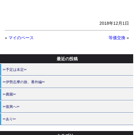
2018年12月1日
«
マイのペース
等価交換
»
最近の投稿
✂予定は未定✂
✂伊勢志摩の旅、番外編✂
✂農園✂
✂復興へ✂
✂あり✂